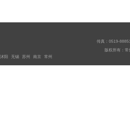
传真：0519-888
版权所有：常
沭阳
无锡
苏州
南京
常州