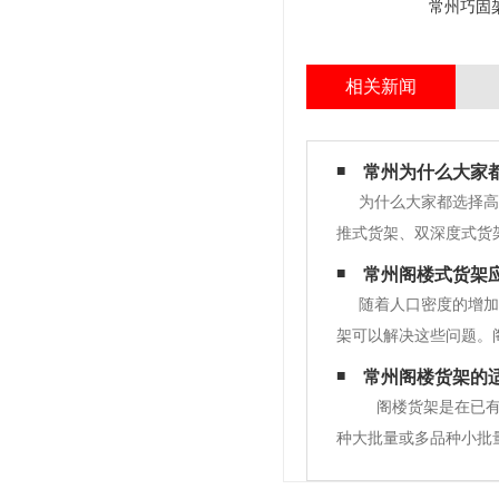
常州巧固
相关新闻
常州为什么大家
为什么大家都选择高
推式货架、双深度式货
选择高位货架了1.安
常州阁楼式货架
照标准要求最大能到达承
随着人口密度的增加
架可以解决这些问题。
台的地板可采用重型货
常州阁楼货架的
底部。电梯或手动楼梯
阁楼货架是在已有
种大批量或多品种小批
一位置。 通常利用中