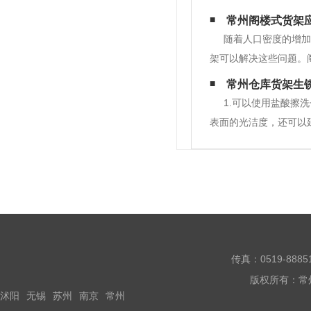
率。2.重型模具货架：
常州阁楼式货架
动)起吊。
随着人口密度的增加
架可以解决这些问题。
台的地板可采用重型货
常州仓库货架生
底部。电梯或手动楼梯
1.可以使用盐酸擦
表面的光洁度，还可以
传真：0519-888
版权所有：常
沭阳
无锡
苏州
南京
常州