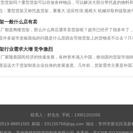
重型货架吗？重型货架可以存放各种物品，可以解决大部分带托盘的物料
点：重型货架又称托盘货架，重量大.适应性强.规模大.机械存取和提取效
集装箱设备存放在货架上。每个单元的承载能力小于4500kg，通常每层放
架一般什么店有卖
蕞广泛的货架之
工厂都是阁楼货架，那么什么商店通常卖货架呢？超市已经开了很多年了
是许多超市老板面临的问题是什么原因会导致货架上的货物卖不出去？只有
选择不对产品本身的原因导致超市货架货物滞销占很大比例——不同地区.
架行业需求大增 竞争激烈
也不同.包装规格也不一样
架厂家随着国民经济的快速发展，各种资本涌入中国，推动国内货架市场
度远远大于货架制造企业自身的发展速度。几年前，货架需求主要是外国
的客户方向。客户范围正在迅速扩大，特别是物流业。汽车工业发展迅速
企业。中国民营企业具有大致相似的
联系人：舒先生 手机：13951201555
519-88851555 邮箱：531155768@qq.com 地址：常州市新北区
权所有：常州海猫智能货架制造有限公司 备案号：
苏ICP备202200895