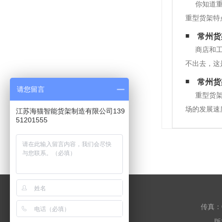
你知道
重型货架特
物笼等单元
常州货
货架是应用
商店和
不出去，这
因1.产品
常州货
请您留言
需要的口味
重型货
场的发展速
江苏海猫智能货架制造有限公司139
51201555
业等多元化
业都是民营
传真：0
版