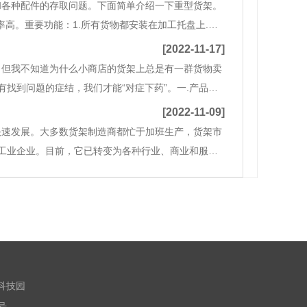
和各种配件的存取问题。下面简单介绍一下重型货架。
率高。重要功能：1.所有货物都安装在加工托盘上.储
置两个单元。2.使用机械搬运设备进行存储。3.重型
[2022-11-17]
，但我不知道为什么小商店的货架上总是有一群货物卖
找到问题的症结，我们才能“对症下药”。一.产品原
市场对商品的要求不同，即使商品名称相同，不同市场
[2022-11-09]
快速发展。大多数货架制造商都忙于加班生产，货架市
工业企业。目前，它已转变为各种行业、商业和服务
，对货架的需求也大大增加。现在大多数货架制造企
高新科技园
3号