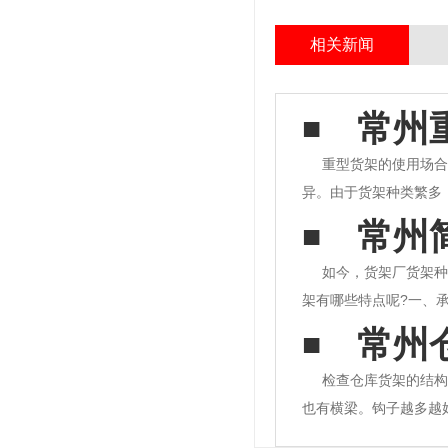
相关新闻
常州
重型货架的使用场合
异。由于货架种类繁多
需要在合适的位置使用
常州
先，重型货架在重型仓
如今，货架厂货架种
架有哪些特点呢?一、
差，都跟货架的质量有
常州
量也决定了货架可以存
检查仓库货架的结构
也有横梁。钩子越多越
的外观通常是喷塑的。