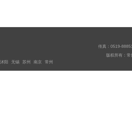
脱落，很容易生锈。另
传真：0519-888
版权所有：常
沭阳
无锡
苏州
南京
常州