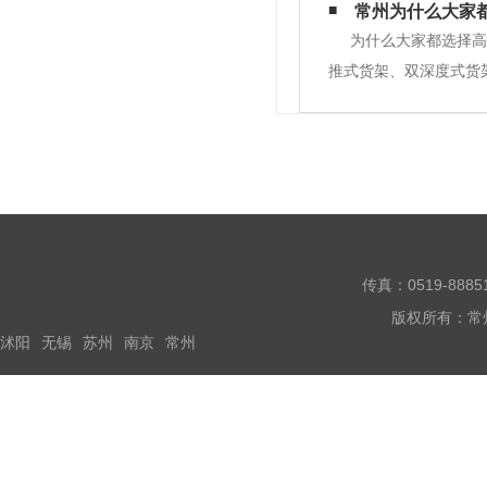
接进入模具架底部。5
常州为什么大家
为什么大家都选择高
推式货架、双深度式货
选择高位货架了1.安
照标准要求最大能到达承
传真：0519-888
版权所有：常
沭阳
无锡
苏州
南京
常州